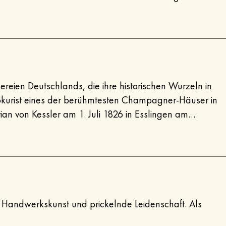
des renommierten Champagnerhauses beteiligt.
eien Deutschlands, die ihre historischen Wurzeln in
rokurist eines der berühmtesten Champagner-Häuser in
n von Kessler am 1. Juli 1826 in Esslingen am
nds. Zugleich wies er dem Weinbau neue Wege und
mbergs tatkräftig mit.
te Handwerkskunst und prickelnde Leidenschaft. Als
adition mit modernen Arbeitswelten. Gestalte mit uns