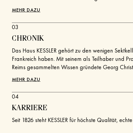
Champagner, sondern war maßgeblich am Aufbau 
MEHR DAZU
03
CHRONIK
Das Haus KESSLER gehört zu den wenigen Sektkeller
Frankreich haben. Mit seinem als Teilhaber und P
Reims gesammelten Wissen gründete Georg Christia
Neckar die heute älteste Sektkellerei Deutschla
MEHR DAZU
wirkte zudem auch bei der Industrialisierung Württe
04
KARRIERE
Seit 1826 steht KESSLER für höchste Qualität, ech
älteste Sektkellerei Deutschlands verbinden wir Tr