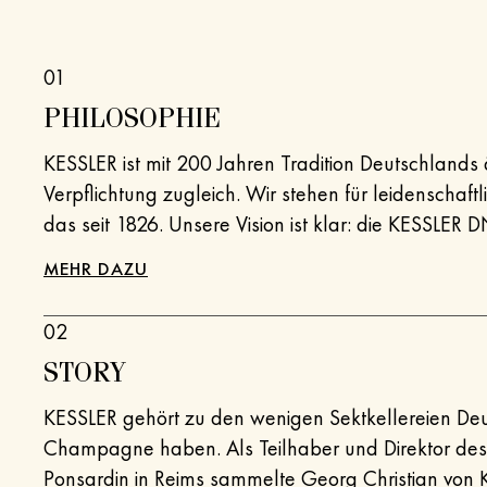
01
PHILOSOPHIE
KESSLER ist mit 200 Jahren Tradition Deutschlands ä
Verpflichtung zugleich. Wir stehen für leidenschaftl
das seit 1826. Unsere Vision ist klar: die KESSLER D
Und das mit erstklassigen Schaumweinen auf inter
MEHR DAZU
vertrauensvollen Partnerschaften und engagierten 
02
STORY
KESSLER gehört zu den wenigen Sektkellereien Deut
Champagne haben. Als Teilhaber und Direktor d
Ponsardin in Reims sammelte Georg Christian von K