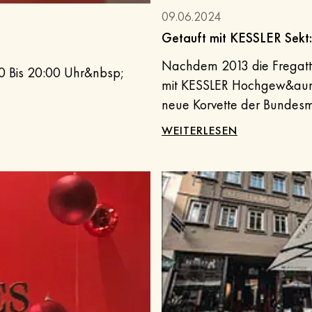
09.06.2024
Nachdem 2013 die Frega
30 Bis 20:00 Uhr&nbsp;
mit KESSLER Hochgew&auml;
neue Korvette der Bundes
&raquo;KARLSRUHE&laquo; g
WEITERLESEN
Hochgew&auml;chs. Der E
Gr&uuml;bel meinte dazu: &
mit KESSLER-Sekt aus Essli
hatte ich bem&auml;ngelt, 
franz&ouml;sischem Schaum
der &auml;ltesten Sektkell
k&uuml;nftig im Ostseeraum
allzeit gute Fahrt und sic
Gr&uuml;bel&nbsp;