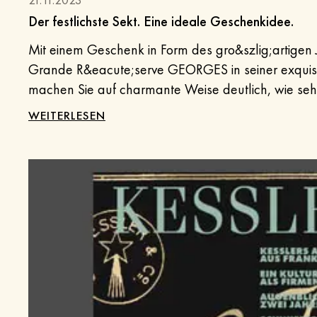
Der festlichste Sekt. Eine ideale Geschenkidee.
Mit einem Geschenk in Form des gro&szlig;artigen
Grande R&eacute;serve GEORGES in seiner exqui
machen Sie auf charmante Weise deutlich, wie se
sch&auml;tzen. Denken Sie also mal nach, wer um 
WEITERLESEN
Geschenk verdient h&auml;tte.