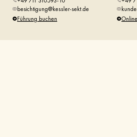
+49 711 310593-10
+49 7
besichtigung@kessler-sekt.de
kunde
Führung buchen
Onlin