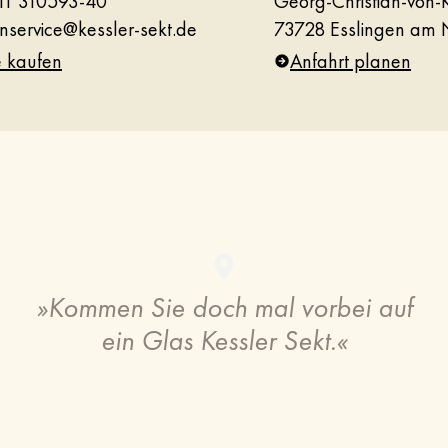
11 310593-40
Georg-Christian-von-K
nservice@kessler-sekt.de
73728 Esslingen am 
e kaufen
Anfahrt planen
»
Kommen Sie doch mal vorbei auf
ein Glas Kessler Sekt.
«