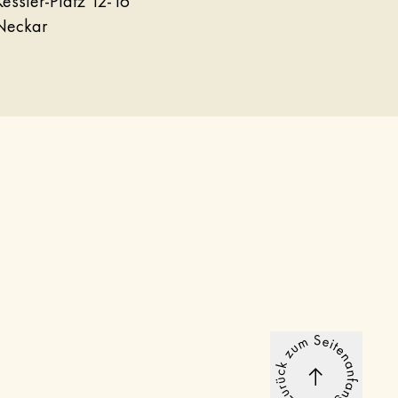
essler-Platz 12-16
Neckar